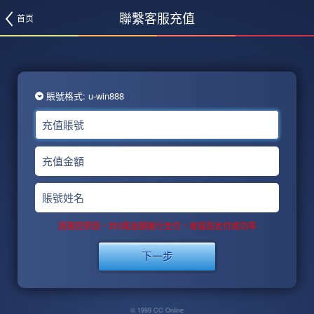
聯繫客服充值
首页
賬號格式: u-win888
充值賬號
充值金額
賬號姓名
因風控原因，非0尾金額進行支付，會提高支付成功率
© 1999 CC Online